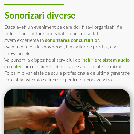
Sonorizari diverse
Daca aveti un eveniment pe care doriti sa-l organizati, fie
indoor sau outdoor, nu ezitati sa ne contactati.
Avem experienta in
sonorizarea concursurilor
,
evenimentelor de showroom, lansarilor de produs, car
show-uri etc.
Va punem la dispozitie si serviciul de
inchiriere sistem audio
complet
, boxe, mixere, microfoane sau console de mixat.
Folosim o varietate de scule profesionale de ultima generatie
care abia asteapta sa lucreze pentru dumneavoastra.