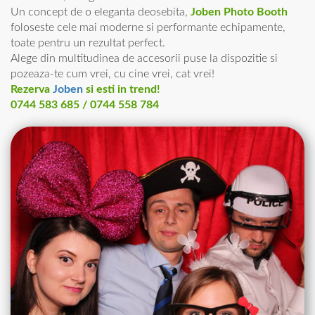
Un concept de o eleganta deosebita,
Joben Photo Booth
foloseste cele mai moderne si performante echipamente,
toate pentru un rezultat perfect.
Alege din multitudinea de accesorii puse la dispozitie si
pozeaza-te cum vrei, cu cine vrei, cat vrei!
Rezerva
Joben
si esti in trend!
0744 583 685 / 0744 558 784